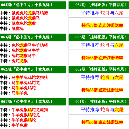
064期:『必中生肖』十拿九稳！
064期:『挂牌正版』平特肖尾！
平特推荐:
蛇肖
与
六尾
中特：
鼠虎兔蛇
龙
猴马鸡猪
中特：
鼠虎兔蛇
龙
猴马
中特：
鼠虎兔蛇
龙
猴
特码88倍,点击注册送88
中特：
鼠虎兔
063期:『必中生肖』十拿九稳！
063期:『挂牌正版』平特肖尾！
平特推荐:
蛇肖
与
六尾
中特：
兔蛇
龙
猴马牛羊鸡猪
中特：
兔蛇
龙
猴马牛羊
中特：
兔蛇
龙
猴马牛
特码88倍,点击注册送88
中特：
兔蛇
龙
猴
062期:『必中生肖』十拿九稳！
062期:『挂牌正版』平特肖尾！
平特推荐:
蛇肖
与
六尾
中特：
马
牛
羊兔鸡蛇龙狗猪
中特：
马
牛
羊兔鸡蛇龙
中特：
马
牛
羊兔鸡蛇
特码88倍,点击注册送88
中特：
马
牛
羊兔
061期:『必中生肖』十拿九稳！
061期:『挂牌正版』平特肖尾！
平特推荐:
蛇肖
与
六尾
中特：
牛羊兔猴
鸡
蛇龙虎狗
中特：
牛羊兔猴
鸡
蛇龙
中特：
牛羊兔猴
鸡
蛇
特码88倍,点击注册送88
中特：
牛羊兔猴