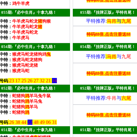
特码88倍,点击注册送88
中特：
鸡牛羊虎
055期:『必中生肖』十拿九稳！
055期:『挂牌正版』平特肖尾！
平特推荐:
马肖
与
九尾
中特：
牛羊虎马蛇龙
猪
狗猴
中特：
牛羊虎马蛇龙
猪
中特：
牛羊虎马蛇龙
特码88倍,点击注册送88
中特：
牛羊虎马
054期:『必中生肖』十拿九稳！
054期:『挂牌正版』平特肖尾！
中特：
猴虎马蛇龙猪狗鸡
兔
平特推荐
:
马肖
与
九尾
中特：
猴虎马蛇龙猪狗
中特：
猴虎马蛇龙猪
中特：
猴虎马蛇
特码88倍,点击注册送88
:23 17 25 26 27 32 21
16
号码
052期:『必中生肖』十拿九稳！
052期:『挂牌正版』平特肖尾！
中特：
蛇猪狗
鸡
羊马兔牛鼠
平特推荐:
牛肖
与
六尾
中特：
蛇猪狗
鸡
羊马兔
中特：
蛇猪狗
鸡
羊马
中特：
蛇猪狗
鸡
特码88倍,点击注册送88
:
26 38 44
22
48 49 06 31
号码
051期:『必中生肖』十拿九稳！
051期:『挂牌正版』平特肖尾！