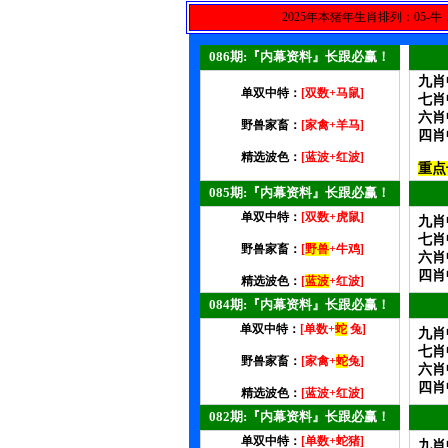
2025年本猪年生肖排列：05-牛，6
0
86期:『内幕资料』长跟必赢！
九肖
单双中特：
[双
数
+
马
鼠]
七肖
六肖
野兽家畜：
[家禽+羊马]
四肖
精选波色：
[蓝波+红波]
重点
0
85期:『内幕资料』长跟必赢！
单双中特：
[双
数
+
虎鼠]
九肖
七肖
野兽家畜：
[
野兽
+牛鸡]
六肖
四肖
精选波色：
[
蓝波
+红波]
0
84期:『内幕资料』长跟必赢！
单双中特：
[单
数
+
蛇
兔]
九肖
七肖
野兽家畜：
[家禽+
蛇
兔]
六肖
四肖
精选波色：
[蓝波+红波]
0
82期:『内幕资料』长跟必赢！
单双中特：
[单
数
+
蛇猪]
九肖