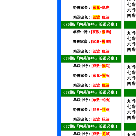
七肖
野兽家畜：
[
家禽
+鼠虎]
六肖
四肖
精选波色：
[
蓝波
+红波]
0
80期:『内幕资料』长跟必赢！
单双中特：
[双
数
+
猴
狗]
九肖
七肖
野兽家畜：
[家禽+
猴
蛇]
六肖
四肖
精选波色：
[蓝波+红波]
0
79期:『内幕资料』长跟必赢！
单双中特：
[双
数
+
猴
马]
九肖
七肖
野兽家畜：
[家禽+
猴
兔]
六肖
四肖
精选波色：
[蓝波+
红波
]
0
78期:『内幕资料』长跟必赢！
单双中特：
[单
数
+
蛇兔]
九肖
七肖
野兽家畜：
[野兽+
猪
鸡]
六肖
四肖
精选波色：
[蓝波+绿波]
0
77期:『内幕资料』长跟必赢！
单双中特：
[双
数
+
龙
鼠]
九肖