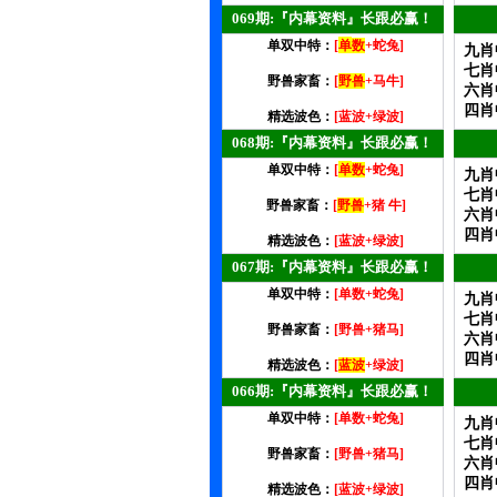
0
69期:『内幕资料』长跟必赢！
单双中特：
[
单
数
+蛇兔
]
九肖
七肖
野兽家畜：
[
野兽
+马牛]
六肖
四肖
精选波色：
[蓝波+绿波]
0
68期:『内幕资料』长跟必赢！
单双中特：
[
单
数
+蛇兔
]
九肖
七肖
野兽家畜：
[
野兽
+猪 牛]
六肖
四肖
精选波色：
[蓝波+绿波]
0
67期:『内幕资料』长跟必赢！
单双中特：
[
单
数
+蛇兔
]
九肖
七肖
野兽家畜：
[野兽+猪马]
六肖
四肖
精选波色：
[
蓝波
+绿波]
0
66期:『内幕资料』长跟必赢！
单双中特：
[
单
数
+蛇兔
]
九肖
七肖
野兽家畜：
[野兽+猪马]
六肖
四肖
精选波色：
[蓝波+绿波]