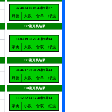
37 48 34 49 05 43特+龙27
野兽
大数
合单
绿波
072期开奖结果
14 03 19 38 20 31特+猪44
家禽
大数
合双
绿波
071期开奖结果
34 46 17 05 31 26特+鼠43
野兽
大数
合单
绿波
070期开奖结果
18 12 22 14 17 40特+马13
家禽
小数
合双
红波