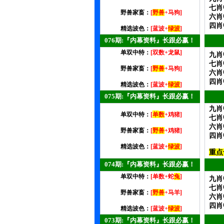
七肖
野兽家畜：
[
野兽
+马狗]
六肖
四肖
精选波色：
[蓝波+
绿波
]
0
76期:『内幕资料』长跟必赢！
单双中特：
[双
数
+
龙
鼠]
九肖
七肖
野兽家畜：
[
野兽
+马狗]
六肖
四肖
精选波色：
[蓝波+
绿波
]
0
75期:『内幕资料』长跟必赢！
九肖
单双中特：
[
单
数
+鸡猪
]
七肖
六肖
野兽家畜：
[
野兽
+鸡猪]
四肖
精选波色：
[蓝波+
绿波
]
重点
0
74期:『内幕资料』长跟必赢！
单双中特：
[
单
数
+蛇
兔
]
九肖
七肖
野兽家畜：
[
野兽
+马羊]
六肖
四肖
精选波色：
[蓝波+
绿波
]
0
73期:『内幕资料』长跟必赢！