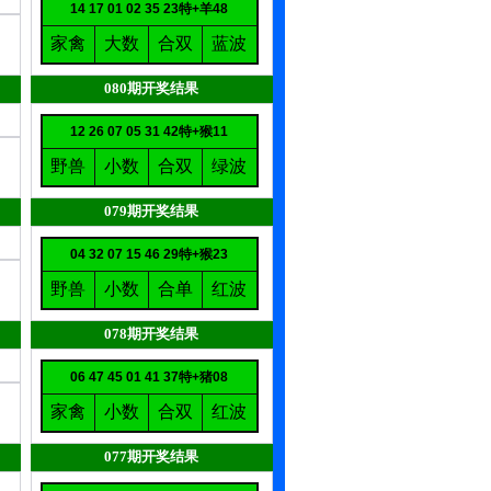
14 17 01 02 35 23特+羊48
家禽
大数
合双
蓝波
080期开奖结果
12 26 07 05 31 42特+猴11
野兽
小数
合双
绿波
079期开奖结果
04 32 07 15 46 29特+猴23
野兽
小数
合单
红波
078期开奖结果
06 47 45 01 41 37特+猪08
家禽
小数
合双
红波
077期开奖结果