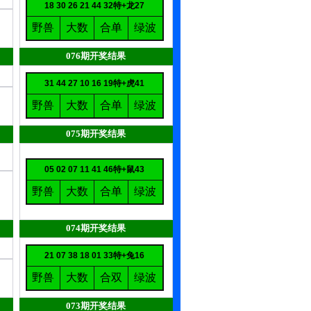
18 30 26 21 44 32特+龙27
野兽
大数
合单
绿波
076期开奖结果
31 44 27 10 16 19特+虎41
野兽
大数
合单
绿波
075期开奖结果
05 02 07 11 41 46特+鼠43
野兽
大数
合单
绿波
074期开奖结果
21 07 38 18 01 33特+兔16
野兽
大数
合双
绿波
073期开奖结果