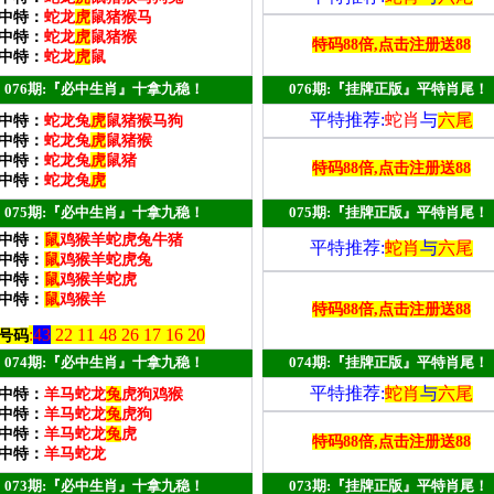
中特：
蛇龙
虎
鼠猪猴马
中特：
蛇龙
虎
鼠猪猴
特码88倍,点击注册送88
中特：
蛇龙
虎
鼠
076期:『必中生肖』十拿九稳！
076期:『挂牌正版』平特肖尾！
平特推荐:
蛇肖
与
六尾
中特：
蛇龙兔
虎
鼠猪猴马狗
中特：
蛇龙兔
虎
鼠猪猴
中特：
蛇龙兔
虎
鼠猪
特码88倍,点击注册送88
中特：
蛇龙兔
虎
075期:『必中生肖』十拿九稳！
075期:『挂牌正版』平特肖尾！
中特：
鼠
鸡猴羊蛇虎兔牛猪
平特推荐:
蛇肖
与
六尾
中特：
鼠
鸡猴羊蛇虎兔
中特：
鼠
鸡猴羊蛇虎
中特：
鼠
鸡猴羊
特码88倍,点击注册送88
:
43
22 11 48 26 17 16 20
号码
074期:『必中生肖』十拿九稳！
074期:『挂牌正版』平特肖尾！
平特推荐:
蛇肖
与
六尾
中特：
羊马蛇龙
兔
虎狗鸡猴
中特：
羊马蛇龙
兔
虎狗
中特：
羊马蛇龙
兔
虎
特码88倍,点击注册送88
中特：
羊马蛇龙
073期:『必中生肖』十拿九稳！
073期:『挂牌正版』平特肖尾！