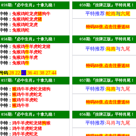
059期:『必中生肖』十拿九稳！
059期:『挂牌正版』平特肖尾！
平特推荐:
蛇肖
与
六尾
中特：
兔猴鸡蛇龙虎
猪
狗牛
中特：
兔猴鸡蛇龙虎
猪
中特：
兔猴鸡蛇龙虎
特码88倍,点击注册送88
中特：
兔猴鸡蛇
058期:『必中生肖』十拿九稳！
058期:『挂牌正版』平特肖尾！
中特：
兔猴鸡
牛
羊虎蛇龙猪
平特推荐:
马肖
与
九尾
中特：
兔猴鸡
牛
羊虎蛇
中特：
兔猴鸡
牛
羊虎
中特：
兔猴鸡
牛
特码88倍,点击注册送88
:28 22
42
36 41 38 27 44
号码
057期:『必中生肖』十拿九稳！
057期:『挂牌正版』平特肖尾！
平特推荐:
马肖
与
九尾
中特：
猴
鸡牛羊虎蛇龙猪狗
中特：
猴
鸡牛羊虎蛇龙
中特：
猴
鸡牛羊虎蛇
特码88倍,点击注册送88
中特：
猴
鸡牛羊
056期:『必中生肖』十拿九稳！
056期:『挂牌正版』平特肖尾！
平特推荐:
马肖
与
九尾
中特：
鸡牛羊虎蛇龙猪
狗
猴
中特：
鸡牛羊虎蛇龙猪
中特：
鸡牛羊虎蛇龙