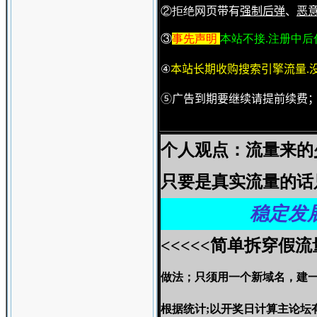
②
拒绝
网页带有
强制后弹
、
恶
③
事先声明
本站不接.
注册中后
④
本站长期收购搜索引擎流量.
⑤广告到期要继续请提前续费
个人观点：流量来的
只要是真实流量的话
稳定发
<<<<<简单拆穿假流
做法；只须用一个新域名，建一
根据统计;以开奖日计算主论坛有1