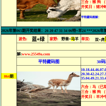
三合：猴 狗 
开奖日：猪冲
平特藏码图
解：
2026年第065期开奖结果：26 20 47 31 34 06特+羊24 ***20
蓝+绿
波色:
家野:
野兽+
马
羊
单双:
双+虎
解:
www.25549a.com
平特藏码图
30
10.18.44.46.07.
20.30.42.24.27.
064
期
35.04.49.21.33.
六合：马（已
三合：猴 狗 
开奖日：羊冲