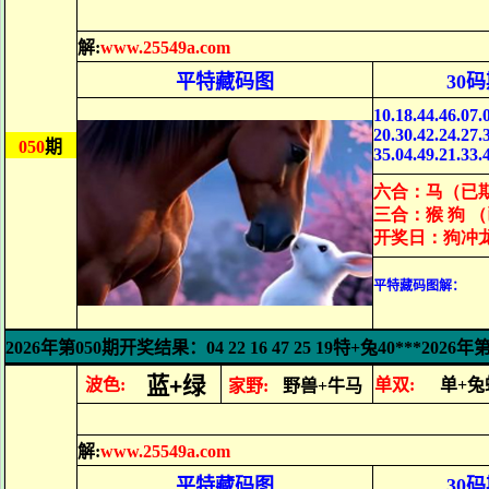
解:
www.25549a.com
平特藏码图
30
10.18.44.46.07.
20.30.42.24.27.
050
期
35.04.49.21.33.
六合：马（已
三合：猴 狗 
开奖日：狗冲
平特藏码图
解：
2026年第050期开奖结果：04 22 16 47 25 19特+兔40***202
蓝+绿
波色:
单双:
单+兔
家野:
野兽+牛马
解:
www.25549a.com
平特藏码图
30