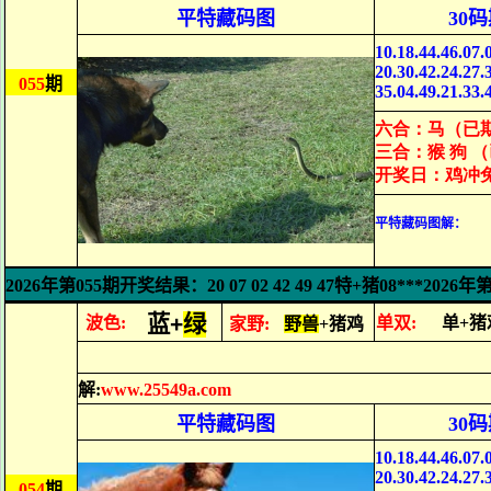
平特藏码图
30
10.18.44.46.07.
20.30.42.24.27.
055
期
35.04.49.21.33.
六合：马（已
三合：猴 狗 
开奖日：鸡冲
平特藏码图
解：
2026年第055期开奖结果：20 07 02 42 49 47特+猪08***202
蓝+
绿
波色:
单双:
单+猪
家野:
野兽
+猪鸡
解:
www.25549a.com
平特藏码图
30
10.18.44.46.07.
20.30.42.24.27.
054
期