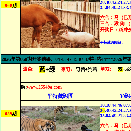
20.30.42.24.27.
060
期
35.04.49.21.33.
六合：马（已
三合：猴 狗 
开奖日：鸡冲
平特藏码图
解：
2026年第060期开奖结果：04 43 47 15 07 37特+猪44***202
蓝
+绿
波色:
单双:
双
+龙
家野:
野兽+狗鸡
解:
www.25549a.com
平特藏码图
30
10.18.44.46.07.
20
.30.42.24.27.
059
期
35.04.49.21.33.
六合：马（已