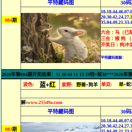
平特藏码图
30
10.18.44.46.07.
20.30.42.24.27.
084
期
35.04.49.21.33.
六合：马（已
三合：猴 狗 
开奖日：狗冲
平特藏码图
解：
2026年第084期开奖结果：31 16 04 11 13 33特+蛇38***202
蓝+
红
波色:
单双:
单
+蛇
家野:
野兽
+狗羊
解:
www.25549a.com
平特藏码图
30
10.18.44.46.07.
20.30.42.24.27.
083
期
35.04.49.21.33.