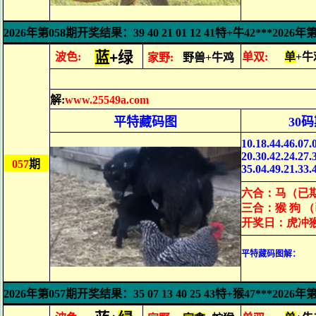
2026年第058期开奖结果：39 40 21 01 12 41特+牛42***202
蓝
+绿
波色:
单双:
单
+牛
家野:
野兽+牛鸡
解:
www.25549a.com
平特藏码图
30
10.18.44.46.07.
20.30.42.24.27.
057
期
35.04.49.21.33.
六合：马（已
三合：猴 狗 
开奖日：虎冲
平特藏码图
解：
2026年第057期开奖结果：35 07 13 40 25 43特+猴47***202