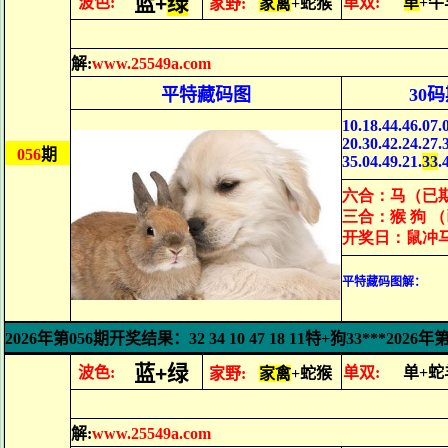
蓝+
绿
波色:
单双:
单
+牛
家野:
家禽
+蛇猴
解:
www.25549a.com
平特藏码图
30
10.18.44.46.07.
20.30.42.24.27.
056
期
35.04.49.21.
33
.
六合：马（已
三合：猴 狗 
开奖日：鼠冲
平特藏码图
解：
2026年第056期开奖结果：32 34 10 47 18 11特+狗33***202
蓝+绿
波色:
单双:
单+蛇
家野:
家禽
+蛇猴
解:
www.25549a.com