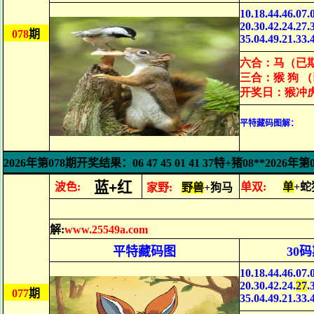
10.18.44.46.07.
20.30.42.24.27.
078
期
35.04.49.21.33.
六合：马（已
三合：猴 狗 
开奖日：猴冲
平特藏码图
解：
2026年第078期开奖结果：06 47 45 01 41 37特+猪08**202
蓝+红
波色:
单双:
单
+蛇
家野:
野兽
+狗马
解:
www.25549a.com
平特藏码图
30
10.18.44.46.07.
20.30.42.24.
27
.
077
期
35.04.49.21.33.