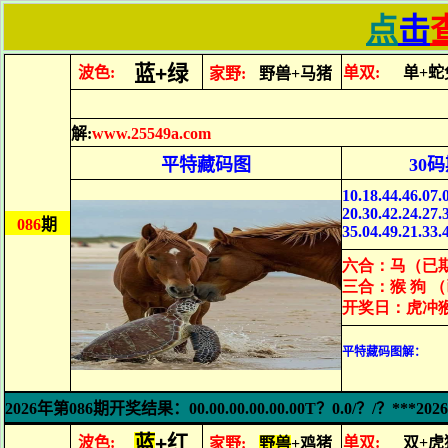
点
击
蓝+绿
波色:
单双:
单+蛇
家野:
野兽+马猪
解:
www.25549a.com
平特藏码图
30
10.18.44.46.07.
20.30.42.24.27.
086
期
35.04.49.21.33.
六合：马（已
三合：猴 狗 
开奖日：虎冲
平特藏码图
解：
2026年第086期开奖结果：
00.00.00.00.00.00T？0.0/？/？
***2
蓝
+红
波色:
单双:
双+虎
家野:
野兽
+鸡猪