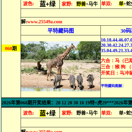
蓝+绿
波色:
单双:
单
+蛇
家野:
野兽
+马牛
解:
www.25549a.com
平特藏码图
30
10.18.44.46.07.
20.30.42.24.27.
068
期
35.04.49.21.33.
六合：马（已
三合：猴 狗 
开奖日：马冲
平特藏码图
解：
2026年第068期开奖结果：28 12 20 30 16 19特+虎29***202
蓝
+绿
波色:
家野:
野兽+马牛
单双:
单+蛇
解:
www.25549a.com