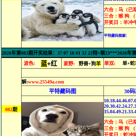
六合：马（已
三合：猴 狗 
开奖日：羊冲
平特藏码图
解：
2026年第083期开奖结果：37 07 16 01 32 22特+猴23***202
蓝
+红
波色:
单双:
单+蛇
家野:
野兽+狗
羊
解:
www.25549a.com
平特藏码图
30
10.18.44.46.07.
20.30.42.24.27.
082
期
35.04.49.21.33.
六合：马（已
三合：猴 狗 
开奖日：蛇冲