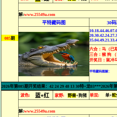
解:
www.25549a.com
平特藏码图
30
10.18.44.46.07.
20.30.42.24.27.
085
期
35.04.49.21.33.
六合：马（已
三合：猴 狗 
开奖日：鼠冲
平特藏码图
解：
2026年第085期开奖结果：42 24 29 48 13 30特+龙03***202
蓝+红
波色:
单双:
单+
蛇
家野:
野兽
+狗猪
解:
www.25549a.com