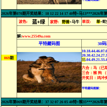
平特藏码图
解：
2026年第070期开奖结果：18 12 22 14 17 40特+马13***202
蓝+绿
波色:
单双:
单
+蛇
家野:
野兽
+马牛
解:
www.25549a.com
平特藏码图
30
10.18.44.46.07.
20.30.42.24.27.
069
期
35
.04.49.21.33.
六合：马（已
三合：猴 狗 
开奖日：鸡冲
平特藏码图
解：
2026年第069期开奖结果：37 32 07 26 05 40特+猴35***202